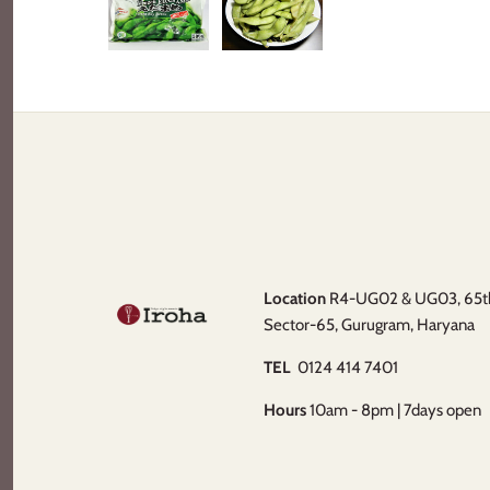
Location
R4-UG02 & UG03, 65th 
Sector-65, Gurugram, Haryana
TEL
0124 414 7401
Hours
10am - 8pm | 7days open