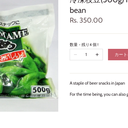
bean
Rs. 350.00
数量
残り4 個 !
カート
A staple of beer snacks in Japan
For the time being, you can also