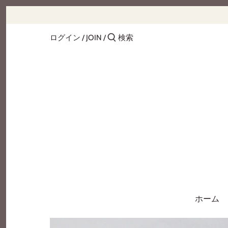
Skip
前へ
to
content
ログイン
/
JOIN
/
パン
冷凍食品
冷蔵食品
その他食品
飲料
日用品雑貨
ギフトカード
ホーム