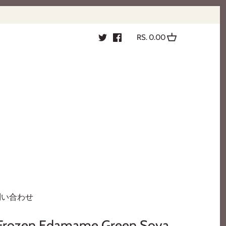
RS. 0.00
問い合わせ
ozen Edamame Green Soya