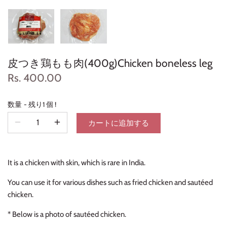
皮つき鶏もも肉(400g)Chicken boneless leg
Rs. 400.00
数量
残り1 個 !
カートに追加する
It is a chicken with skin, which is rare in India.
You can use it for various dishes such as fried chicken and sautéed
chicken.
* Below is a photo of sautéed chicken.