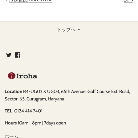
トップへ
Location
R4-UG02 & UG03, 65th Avenue, Golf Course Ext. Road,
Sector-65, Gurugram, Haryana
TEL
0124 414 7401
Hours
10am - 8pm | 7days open
ホーム