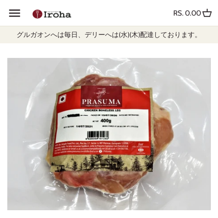
Skip
前へ
RS. 0.00
to
content
グルガオンへは毎日、デリーへは(水)(木)配達しております。
パン
冷凍食品
冷蔵食品
その他食品
飲料
日用品雑貨
ギフトカード